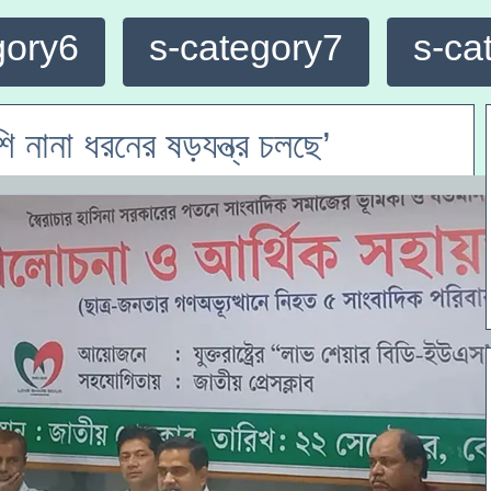
gory6
s-category7
s-ca
শি নানা ধরনের ষড়যন্ত্র চলছে’