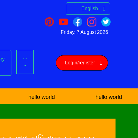
English
Friday, 7 August 2026
-
-
ry
Login/register
-
hello world
hello world
he