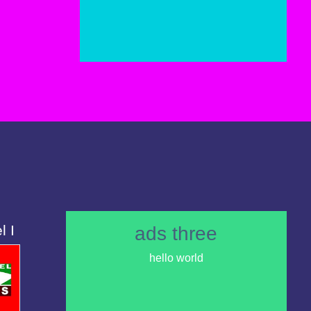
l I
ads three
hello world