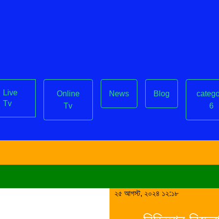
Live
Online
News
Blog
catego
Tv
Tv
6
২৫ আগস্ট, ২০২৪ ১১:৫৭