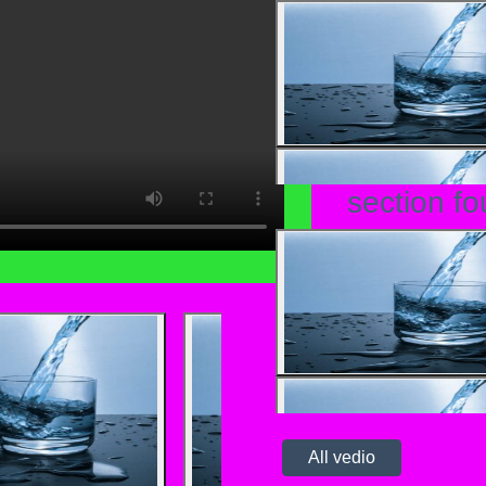
section fo
All vedio