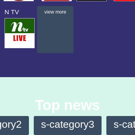
N TV
view more
Top news
gory2
s-category3
s-ca