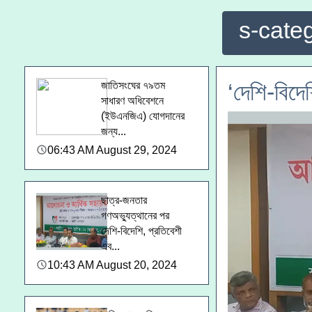
s-cate
‘দেশি-বিদে
জাতিসংঘের ৭৯তম
সাধারণ অধিবেশনে
(ইউএনজিএ) যোগদানের
জন্য...
06:43 AM August 29, 2024
ছাত্র-জনতার
গণঅভ্যুত্থানের পর
দেশি-বিদেশি, প্রতিবেশী
এব...
10:43 AM August 20, 2024