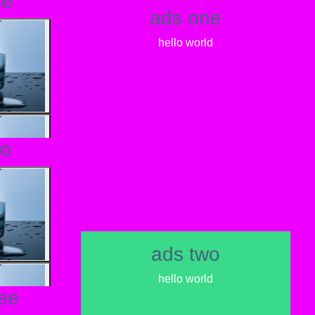
ne
ads one
hello world
wo
ads two
hello world
ree