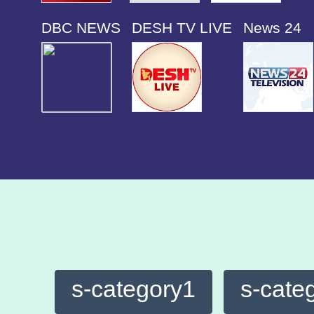
DBC NEWS
DESH TV LIVE
News 24
s-category1
s-cate