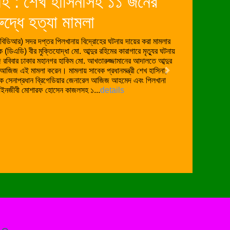
নের দণ্ড মওকুফ করেছেন, জানতে
য়ে লিগ্যাল নোটিশ
ের জুলাই মাস পর্যন্ত রাষ্ট্রপতি কতজনের কারাদণ্ড মওকুফ, স্থগিত
 ও প্রদানের জন্য একটি লিগ্যাল নোটিশ পাঠানো হয়েছে। আজ রবিবার
টার মো. ওমর ফারুক স্বরাষ্ট সচিব, আইন সচিব, মন্ত্রী পরিষদ সচিব ও
এই নোটিশ পাঠান। নোটিশ প্রাপ্তির ১৫ দিনের মধ্যে নামের তালিকা দিতে
Next
ট সময়ের মধ্যে তালিকা না পেলে উচ্চ আদালতে রিট করা হবে।
details